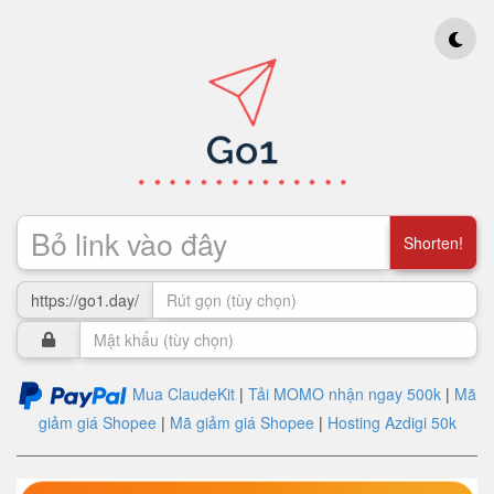
Shorten!
https://go1.day/
Mua ClaudeKit
|
Tải MOMO nhận ngay 500k
|
Mã
giảm giá Shopee
|
Mã giảm giá Shopee
|
Hosting Azdigi 50k